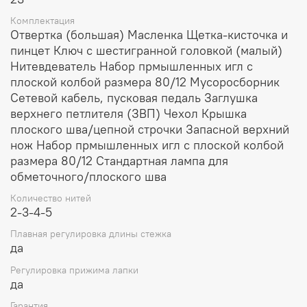
Комплектация
Петлители заправляются при помощи
Отвертка (большая) Масленка Щетка-кисточка и
механического нитевдевателя. Нож с нижним
приводом не только обеспечивает чистую и
пинцет Ключ с шестигранной головкой (малый)
ровную обрезку края, но и безопасную работу, он
Нитевдеватель Набор прмышленных игл с
удобно регулируется одним движением руки.
плоской колбой размера 80/12 Мусоросборник
Яркое светодиодное освещение обеспечивает
Сетевой кабель, пусковая педаль Заглушка
хороший обзор рабочей зоны и области заправки
верхнего петлителя (ЗВП) Чехол Крышка
нитей. Модель b48 Funlock работает на скорости
плоского шва/цепной строчки Запасной верхний
до 1300 стежков в минуту.
нож Набор прмышленных игл с плоской колбой
размера 80/12 Стандартная лампа для
обметочного/плоского шва
Количество нитей
2-3-4-5
Плавная регулировка длины стежка
да
Регулировка прижима лапки
да
Гарантия