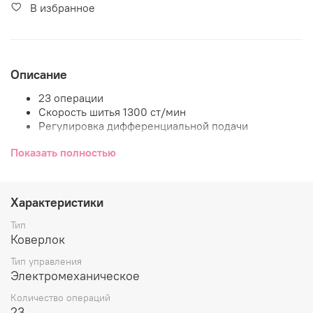
В избранное
Описание
23 операции
Скорость шитья 1300 ст/мин
Регулировка дифференциальной подачи
материала
Показать полностью
Рабочая область 87 мм (справа от иглы)
Мусоросборник в комплекте
Bernette b48
– топ-
модель в линейке Funlock и является комбинацией
оверлока и плоскошовной машины.
Характеристики
Она предлагает 23 операции: 15 оверлочных швов,
3 плоских шва, 4 комбо-шва и 1 цепную
Тип
строчку, оверлочные швы могут выполняться
Коверлок
шириной до 7 мм, плоские швы - шириной 2.8 или
Тип управления
5.6 мм, а комбо-швы - до 10 мм. Цветные
Электромеханическое
направляющие облегчают заправку нитей, а
ручной нитевдеватель помогает заправить нить в
Количество операций
иглы.
23