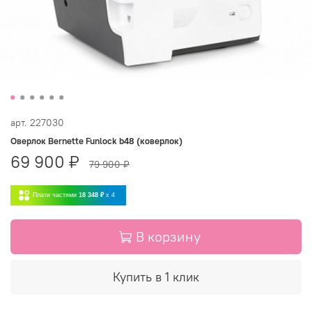
арт.
227030
Оверлок Bernette Funlock b48 (коверлок)
69 900 ₽
79 900 ₽
Плати частями
18 348 ₽
x 4
В корзину
Купить в 1 клик