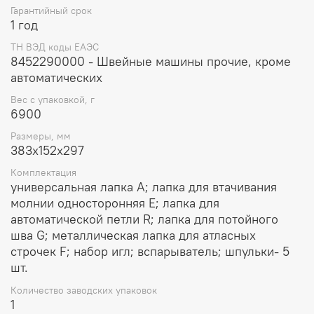
Гарантийный срок
1 год
ТН ВЭД коды ЕАЭС
8452290000 - Швейные машины прочие, кроме
автоматических
Вес с упаковкой, г
6900
Размеры, мм
383х152х297
Комплектация
универсальная лапка А; лапка для втачивания
молнии односторонняя Е; лапка для
автоматической петли R; лапка для потойного
шва G; металлическая лапка для атласных
строчек F; набор игл; вспарыватель; шпульки- 5
шт.
Количество заводских упаковок
1