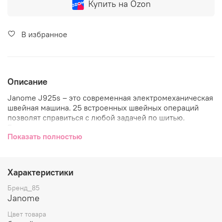
Купить на Ozon
В избранное
Описание
Janome J925s – это современная электромеханическая
швейная машина. 25 встроенных швейных операций
позволят справиться с любой задачей по шитью.
Благодаря оверлочным строчкам края изделия всегда
Показать полностью
будут выглядеть аккуратно. Трикотажные строчки
помогут при работе с эластичными тканями. А с
помощью потайных строчек вы сможете незаметно
подшить подол юбки или платья. Петля в Janome J925s
Характеристики
выполняется в полностью автоматическом режиме под
размер выбранной пуговицы. Используя эту функцию,
Бренд_85
вы без особого труда быстро выполните любое
Janome
количество петель.
Цвет товара